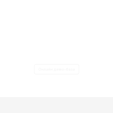
Ознайомтеся з програмою
онлайн!
Перейдіть за посиланням
Оберіть будь-якого користувача
Поле «Пароль» залиште пустим
Онлайн демо-база