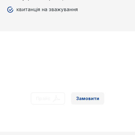
квитанція на зважування
Обрали програму?
Замовляйте!
Прайс
Замовити